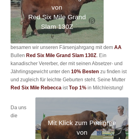
von
Red Six Mile Grand
Slam 130Z
besamen wir unseren Färsenjahrgang mit dem
AA
Bullen
Red Six Mile Grand Slam 130Z
. Ein
kanadischer Vererber, der mit seinen Absetzer- und
Jährlingsgewicht unter den
10% Besten
zu finden ist
und zugleich für leichte Geburten steht. Seine Mutter
Red Six Mile Rebecca
ist
Top 1%
in Milchleistung!
Da uns
die
Mit Klick zum Pedigree
von